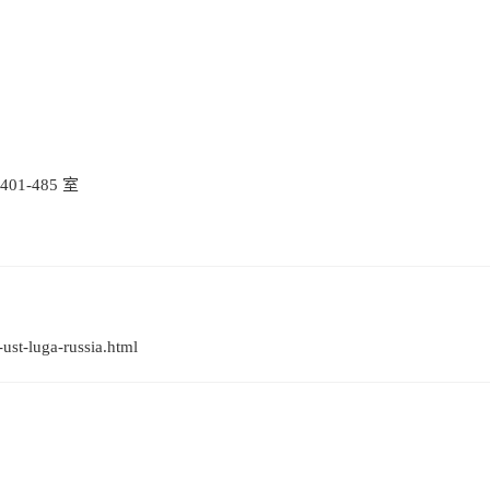
1-485 室
-luga-russia.html